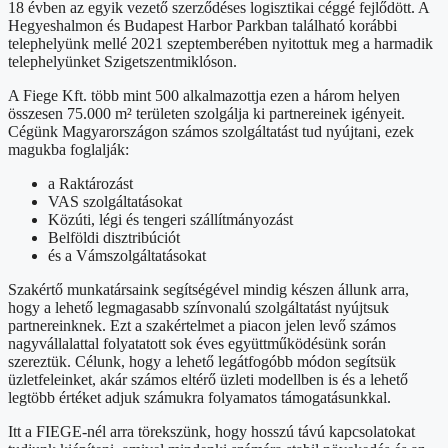
18 évben az egyik vezető szerződéses logisztikai céggé fejlődött. A
Hegyeshalmon és Budapest Harbor Parkban található korábbi
telephelyünk mellé 2021 szeptemberében nyitottuk meg a harmadik
telephelyünket Szigetszentmiklóson.
A Fiege Kft. több mint 500 alkalmazottja ezen a három helyen
összesen 75.000 m² területen szolgálja ki partnereinek igényeit.
Cégünk Magyarországon számos szolgáltatást tud nyújtani, ezek
magukba foglalják:
a Raktározást
VAS szolgáltatásokat
Közúti, légi és tengeri szállítmányozást
Belföldi disztribúciót
és a Vámszolgáltatásokat
Szakértő munkatársaink segítségével mindig készen állunk arra,
hogy a lehető legmagasabb színvonalú szolgáltatást nyújtsuk
partnereinknek. Ezt a szakértelmet a piacon jelen levő számos
nagyvállalattal folyatatott sok éves együttműködésünk során
szereztük. Célunk, hogy a lehető legátfogóbb módon segítsük
üzletfeleinket, akár számos eltérő üzleti modellben is és a lehető
legtöbb értéket adjuk számukra folyamatos támogatásunkkal.
Itt a FIEGE-nél arra törekszünk, hogy hosszú távú kapcsolatokat