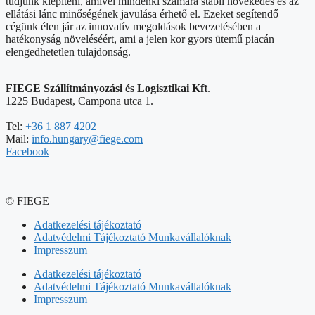
tudjunk kiépíteni, amivel mindenki számára stabil növekedés és az
ellátási lánc minőségének javulása érhető el. Ezeket segítendő
cégünk élen jár az innovatív megoldások bevezetésében a
hatékonyság növeléséért, ami a jelen kor gyors ütemű piacán
elengedhetetlen tulajdonság.
FIEGE Szállítmányozási és Logisztikai Kft
.
1225 Budapest, Campona utca 1.
Tel:
+36 1 887 4202
Mail:
info.hungary@fiege.com
Facebook
© FIEGE
Adatkezelési tájékoztató
Adatvédelmi Tájékoztató Munkavállalóknak
Impresszum
Adatkezelési tájékoztató
Adatvédelmi Tájékoztató Munkavállalóknak
Impresszum