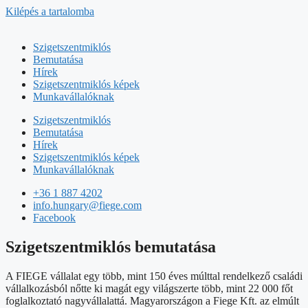
Kilépés a tartalomba
Szigetszentmiklós
Bemutatása
Hírek
Szigetszentmiklós képek
Munkavállalóknak
Szigetszentmiklós
Bemutatása
Hírek
Szigetszentmiklós képek
Munkavállalóknak
+36 1 887 4202
info.hungary@fiege.com
Facebook
Szigetszentmiklós bemutatása
A FIEGE vállalat egy több, mint 150 éves múlttal rendelkező családi
vállalkozásból nőtte ki magát egy világszerte több, mint 22 000 főt
foglalkoztató nagyvállalattá. Magyarországon a Fiege Kft. az elmúlt