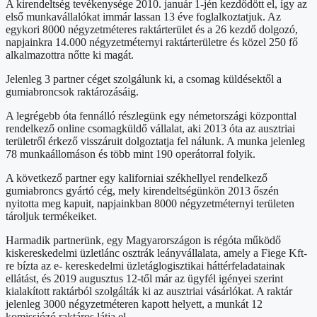
A kirendeltség tevékenysége 2010. január 1-jén kezdődött el, így az
első munkavállalókat immár lassan 13 éve foglalkoztatjuk. Az
egykori 8000 négyzetméteres raktárterület és a 26 kezdő dolgozó,
napjainkra 14.000 négyzetméternyi raktárterületre és közel 250 fő
alkalmazottra nőtte ki magát.
Jelenleg 3 partner céget szolgálunk ki, a csomag küldésektől a
gumiabroncsok raktározásáig.
A legrégebb óta fennálló részlegünk egy németországi központtal
rendelkező online csomagküldő vállalat, aki 2013 óta az ausztriai
területről érkező visszáruit dolgoztatja fel nálunk. A munka jelenleg
78 munkaállomáson és több mint 190 operátorral folyik.
A következő partner egy kaliforniai székhellyel rendelkező
gumiabroncs gyártó cég, mely kirendeltségünkön 2013 őszén
nyitotta meg kapuit, napjainkban 8000 négyzetméternyi területen
tároljuk termékeiket.
Harmadik partnerünk, egy Magyarországon is régóta működő
kiskereskedelmi üzletlánc osztrák leányvállalata, amely a Fiege Kft-
re bízta az e- kereskedelmi üzletáglogisztikai háttérfeladatainak
ellátást, és 2019 augusztus 12-től már az ügyfél igényei szerint
kialakított raktárból szolgálták ki az ausztriai vásárlókat. A raktár
jelenleg 3000 négyzetméteren kapott helyett, a munkát 12
komissiózó raktáros látja el.