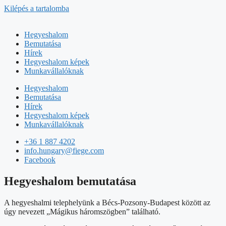
Kilépés a tartalomba
Hegyeshalom
Bemutatása
Hírek
Hegyeshalom képek
Munkavállalóknak
Hegyeshalom
Bemutatása
Hírek
Hegyeshalom képek
Munkavállalóknak
+36 1 887 4202
info.hungary@fiege.com
Facebook
Hegyeshalom bemutatása
A hegyeshalmi telephelyünk a Bécs-Pozsony-Budapest között az
úgy nevezett „Mágikus háromszögben” található.