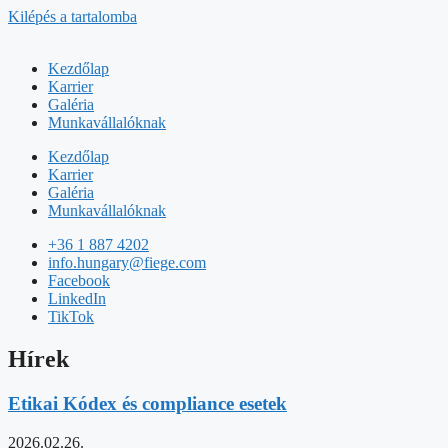
Kilépés a tartalomba
Kezdőlap
Karrier
Galéria
Munkavállalóknak
Kezdőlap
Karrier
Galéria
Munkavállalóknak
+36 1 887 4202
info.hungary@fiege.com
Facebook
LinkedIn
TikTok
Hírek
Etikai Kódex és compliance esetek
2026.02.26.